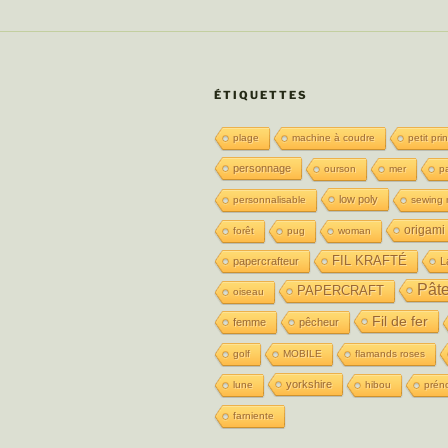
ÉTIQUETTES
plage
machine à coudre
petit pri
personnage
ourson
mer
p
low poly
personnalisable
sewing 
origami
forêt
pug
woman
FIL KRAFTÉ
papercrafteur
L
Pât
PAPERCRAFT
oiseau
Fil de fer
femme
pêcheur
golf
MOBILE
flamands roses
yorkshire
lune
hibou
prén
farniente