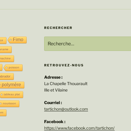
RECHERCHER
Recherche
Fimo
nce
pour
aname
:
machine
RETROUVEZ-NOUS
poisson
Adresse :
abrador
La Chapelle Thouarault
e polymère
Ille et Vilaine
tableau plat
Courriel :
nourisson
tartichon@outlook.com
om
Facebook :
https://www.facebook.com/tartichon/