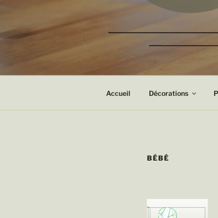
Bijoux et Objets de décoration
Tartichon
Accueil
Décorations
P
BÉBÉ