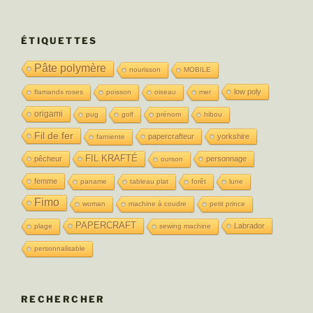
ÉTIQUETTES
Pâte polymère
nourisson
MOBILE
low poly
flamands roses
poisson
oiseau
mer
origami
pug
golf
prénom
hibou
Fil de fer
papercrafteur
yorkshire
farniente
FIL KRAFTÉ
pêcheur
personnage
ourson
femme
paname
tableau plat
forêt
lune
Fimo
woman
machine à coudre
petit prince
PAPERCRAFT
Labrador
plage
sewing machine
personnalisable
RECHERCHER