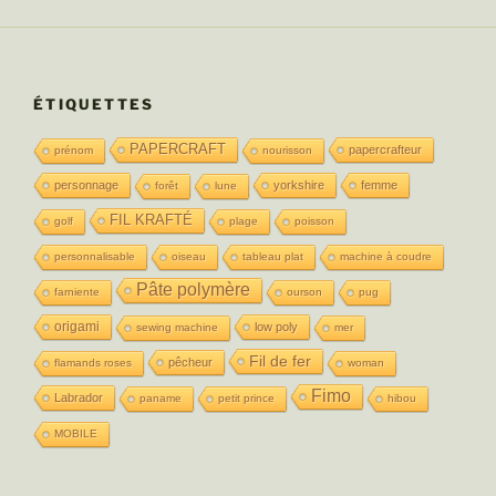
ÉTIQUETTES
PAPERCRAFT
papercrafteur
prénom
nourisson
personnage
yorkshire
femme
forêt
lune
FIL KRAFTÉ
golf
plage
poisson
personnalisable
oiseau
tableau plat
machine à coudre
Pâte polymère
farniente
ourson
pug
origami
low poly
sewing machine
mer
Fil de fer
pêcheur
flamands roses
woman
Fimo
Labrador
paname
petit prince
hibou
MOBILE