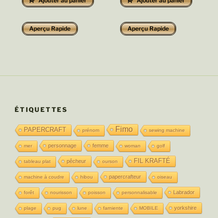
Ajouter au panier
Ajouter au panier
Aperçu Rapide
Aperçu Rapide
ÉTIQUETTES
Fimo
PAPERCRAFT
prénom
sewing machine
personnage
femme
mer
woman
golf
FIL KRAFTÉ
pêcheur
tableau plat
ourson
papercrafteur
machine à coudre
hibou
oiseau
Labrador
forêt
nourisson
poisson
personnalisable
yorkshire
plage
pug
lune
farniente
MOBILE