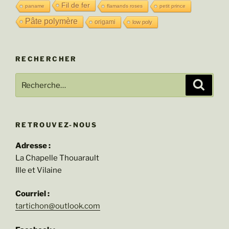
Fil de fer
paname
flamands roses
petit prince
Pâte polymère
origami
low poly
RECHERCHER
Recherche
Recher
pour
:
RETROUVEZ-NOUS
Adresse :
La Chapelle Thouarault
Ille et Vilaine
Courriel :
tartichon@outlook.com