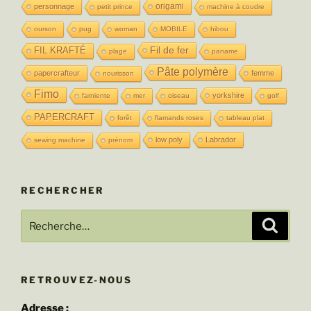
origami
personnage
petit prince
machine à coudre
ourson
pug
woman
MOBILE
hibou
Fil de fer
FIL KRAFTÉ
plage
paname
Pâte polymère
papercrafteur
femme
nourisson
Fimo
yorkshire
farniente
mer
oiseau
golf
PAPERCRAFT
forêt
flamands roses
tableau plat
low poly
Labrador
sewing machine
prénom
RECHERCHER
Recherche
Recher
pour
:
RETROUVEZ-NOUS
Adresse :