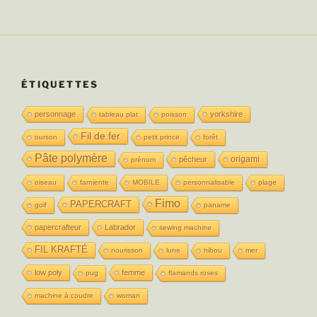
ÉTIQUETTES
personnage
yorkshire
tableau plat
poisson
Fil de fer
ourson
petit prince
forêt
Pâte polymère
origami
pêcheur
prénom
oiseau
farniente
MOBILE
personnalisable
plage
Fimo
PAPERCRAFT
golf
paname
papercrafteur
Labrador
sewing machine
FIL KRAFTÉ
nourisson
lune
hibou
mer
low poly
femme
pug
flamands roses
machine à coudre
woman