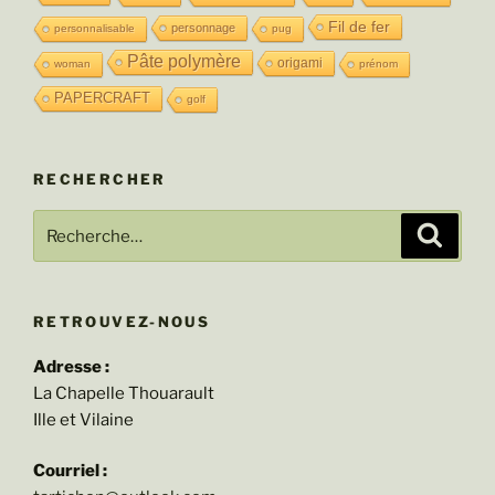
Fil de fer
personnage
personnalisable
pug
Pâte polymère
origami
woman
prénom
PAPERCRAFT
golf
RECHERCHER
Recherche
Recher
pour
:
RETROUVEZ-NOUS
Adresse :
La Chapelle Thouarault
Ille et Vilaine
Courriel :