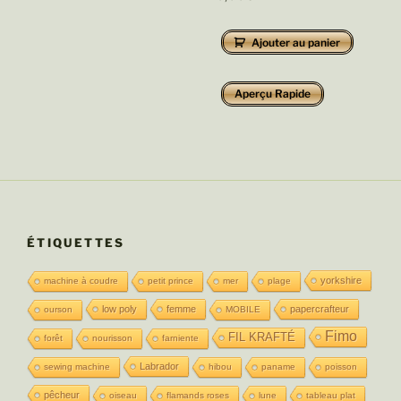
Ajouter au panier
Aperçu Rapide
ÉTIQUETTES
yorkshire
machine à coudre
petit prince
mer
plage
low poly
femme
papercrafteur
ourson
MOBILE
Fimo
FIL KRAFTÉ
forêt
nourisson
farniente
Labrador
sewing machine
hibou
paname
poisson
pêcheur
oiseau
flamands roses
lune
tableau plat