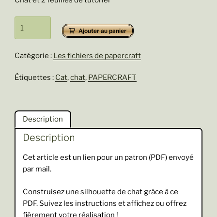
quantité
Ajouter au panier
de
Fichier
Catégorie :
Les fichiers de papercraft
Chat
allongé
Étiquettes :
Cat
,
chat
,
PAPERCRAFT
en
papercraft
Description
Description
Cet article est un lien pour un patron (PDF) envoyé
par mail.
Construisez une silhouette de chat grâce à ce
PDF. Suivez les instructions et affichez ou offrez
fièrement votre réalisation !