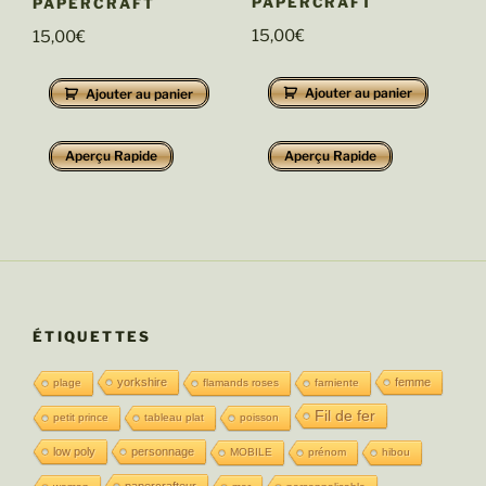
PAPERCRAFT
PAPERCRAFT
15,00
€
15,00
€
Ajouter au panier
Ajouter au panier
Aperçu Rapide
Aperçu Rapide
ÉTIQUETTES
yorkshire
femme
plage
flamands roses
farniente
Fil de fer
petit prince
tableau plat
poisson
low poly
personnage
MOBILE
prénom
hibou
papercrafteur