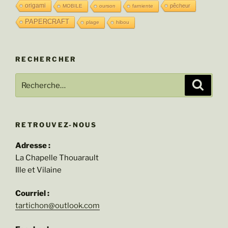
origami
pêcheur
MOBILE
ourson
farniente
PAPERCRAFT
plage
hibou
RECHERCHER
Recherche
Recher
pour
:
RETROUVEZ-NOUS
Adresse :
La Chapelle Thouarault
Ille et Vilaine
Courriel :
tartichon@outlook.com