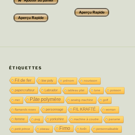
Ajouter au panier
Aperçu Rapide
Aperçu Rapide
ÉTIQUETTES
Fil de fer
low poly
prénom
nourisson
papercrafteur
Labrador
tableau plat
lune
poisson
Pâte polymère
mer
sewing machine
golf
FIL KRAFTÉ
personnage
flamands roses
woman
femme
yorkshire
pug
machine à coudre
paname
Fimo
petit prince
oiseau
forêt
personnalisable