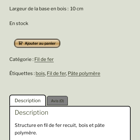
Largeur de la base en bois : 10 cm
En stock
quantité
Ajouter au panier
de
Let's
Catégorie :
Fil de fer
Dance
Étiquettes :
bois
,
Fil de fer
,
Pâte polymère
Description
Avis (0)
Description
Structure en fil de fer recuit, bois et pâte
polymère.