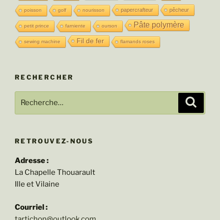
papercrafteur
pêcheur
poisson
golf
nourisson
Pâte polymère
petit prince
farniente
ourson
Fil de fer
sewing machine
flamands roses
RECHERCHER
Recherche
Recher
pour
:
RETROUVEZ-NOUS
Adresse :
La Chapelle Thouarault
Ille et Vilaine
Courriel :
tartichon@outlook.com