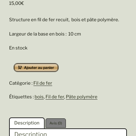
15,00
€
Structure en fil de fer recuit, bois et pâte polymère.
Largeur de la base en bois : 10 cm
En stock
quantité
Ajouter au panier
de
So
Catégorie :
Fil de fer
kiss
me
Étiquettes :
bois
,
Fil de fer
,
Pâte polymère
Description
Avis (0)
Description