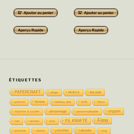
Ajouter au panier
Ajouter au panier
Aperçu Rapide
Aperçu Rapide
ÉTIQUETTES
PAPERCRAFT
low poly
plage
MOBILE
femme
prénom
tableau plat
forêt
hibou
origami
personnage
machine à coudre
personnalisable
Fimo
FIL KRAFTÉ
mer
woman
lune
yorkshire
Labrador
paname
oiseau
pug