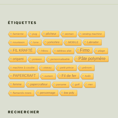
ÉTIQUETTES
pêcheur
farniente
pug
woman
sewing machine
yorkshire
Labrador
nourisson
lune
MOBILE
Fimo
FIL KRAFTÉ
hibou
tableau plat
plage
Pâte polymère
origami
poisson
personnalisable
machine à coudre
oiseau
petit prince
prénom
Fil de fer
PAPERCRAFT
ourson
forêt
femme
papercrafteur
paname
golf
mer
personnage
low poly
flamands roses
RECHERCHER