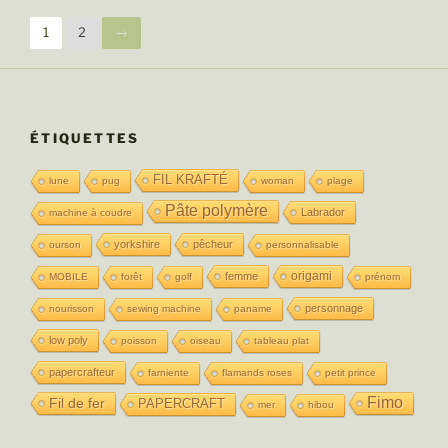
1
2
→
ÉTIQUETTES
FIL KRAFTÉ
lune
pug
woman
plage
Pâte polymère
Labrador
machine à coudre
yorkshire
pêcheur
ourson
personnalisable
origami
femme
MOBILE
forêt
golf
prénom
personnage
nourisson
sewing machine
paname
low poly
poisson
oiseau
tableau plat
papercrafteur
farniente
flamands roses
petit prince
Fimo
Fil de fer
PAPERCRAFT
mer
hibou