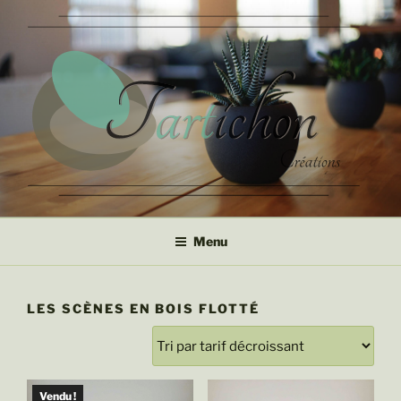
Aller
au
contenu
principal
Bijoux et Objets de décoration
Tartichon
Menu
LES SCÈNES EN BOIS FLOTTÉ
Vendu !