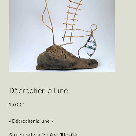
Décrocher la lune
15,00
€
« Décrocher la lune »
Structure bois flotté et fil krafté