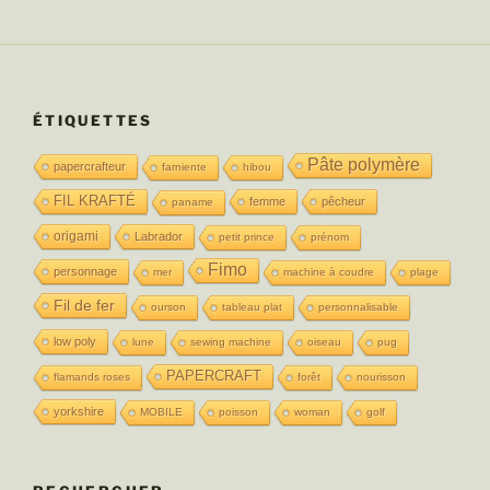
ÉTIQUETTES
Pâte polymère
papercrafteur
farniente
hibou
FIL KRAFTÉ
femme
pêcheur
paname
origami
Labrador
petit prince
prénom
Fimo
personnage
mer
machine à coudre
plage
Fil de fer
ourson
tableau plat
personnalisable
low poly
lune
sewing machine
oiseau
pug
PAPERCRAFT
flamands roses
forêt
nourisson
yorkshire
MOBILE
poisson
woman
golf