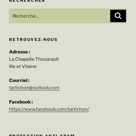
RECHERCHER
Recherche
Recher
pour
:
RETROUVEZ-NOUS
Adresse :
La Chapelle Thouarault
Ille et Vilaine
Courriel :
tartichon@outlook.com
Facebook :
https://www.facebook.com/tartichon/