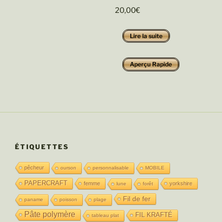
20,00
€
Lire la suite
Aperçu Rapide
ÉTIQUETTES
pêcheur
ourson
personnalisable
MOBILE
PAPERCRAFT
femme
yorkshire
lune
forêt
Fil de fer
paname
poisson
plage
Pâte polymère
FIL KRAFTÉ
tableau plat