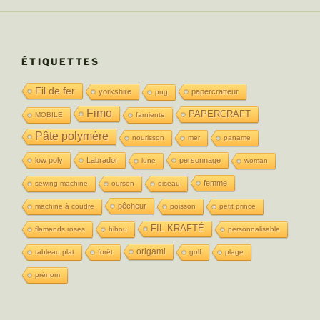
ÉTIQUETTES
Fil de fer
yorkshire
papercrafteur
pug
Fimo
PAPERCRAFT
MOBILE
farniente
Pâte polymère
nourisson
mer
paname
low poly
Labrador
personnage
lune
woman
femme
sewing machine
ourson
oiseau
pêcheur
machine à coudre
poisson
petit prince
FIL KRAFTÉ
flamands roses
hibou
personnalisable
origami
tableau plat
forêt
golf
plage
prénom