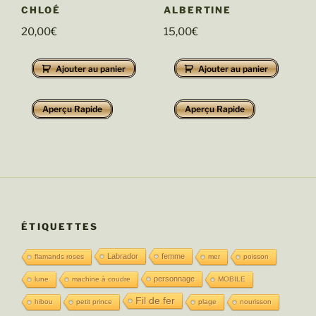
CHLOÉ
ALBERTINE
20,00
€
15,00
€
Ajouter au panier
Ajouter au panier
Aperçu Rapide
Aperçu Rapide
ÉTIQUETTES
Labrador
femme
flamands roses
mer
poisson
personnage
lune
machine à coudre
MOBILE
Fil de fer
hibou
petit prince
plage
nourisson