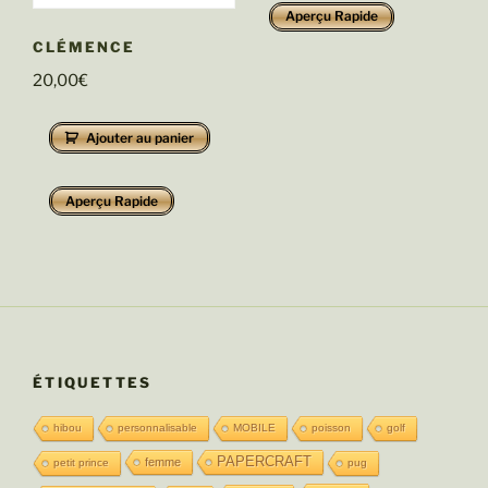
Aperçu Rapide
CLÉMENCE
20,00
€
Ajouter au panier
Aperçu Rapide
ÉTIQUETTES
hibou
personnalisable
MOBILE
poisson
golf
PAPERCRAFT
femme
petit prince
pug