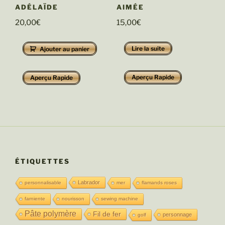
ADÉLAÏDE
AIMÉE
20,00
€
15,00
€
Lire la suite
Ajouter au panier
Aperçu Rapide
Aperçu Rapide
ÉTIQUETTES
Labrador
personnalisable
mer
flamands roses
farniente
nourisson
sewing machine
Pâte polymère
Fil de fer
personnage
golf