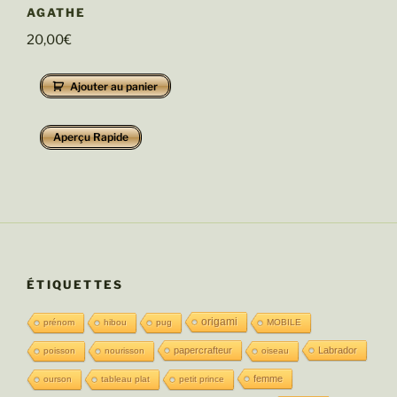
AGATHE
20,00
€
Ajouter au panier
Aperçu Rapide
ÉTIQUETTES
origami
prénom
hibou
pug
MOBILE
papercrafteur
Labrador
poisson
nourisson
oiseau
femme
ourson
tableau plat
petit prince