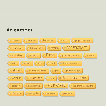
ÉTIQUETTES
Labrador
papercrafteur
ourson
prénom
hibou
PAPERCRAFT
femme
nourisson
tableau plat
Fimo
yorkshire
woman
personnalisable
oiseau
lune
plage
mer
forêt
flamands roses
origami
personnage
sewing machine
golf
Pâte polymère
Fil de fer
MOBILE
pug
FIL KRAFTÉ
poisson
petit prince
machine à coudre
pêcheur
low poly
farniente
paname