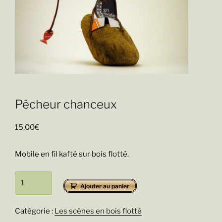
Pêcheur chanceux
15,00
€
Mobile en fil kafté sur bois flotté.
quantité
Ajouter au panier
de
Pêcheur
Catégorie :
Les scènes en bois flotté
chanceux