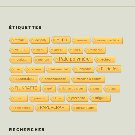
ÉTIQUETTES
Fimo
femme
low poly
woman
sewing machine
MOBILE
hibou
oiseau
forêt
farniente
Pâte polymère
pêcheur
nourisson
prénom
Fil de fer
Labrador
mer
paname
tableau plat
papercrafteur
personnalisable
machine à coudre
FIL KRAFTÉ
golf
flamands roses
pug
plage
origami
yorkshire
ourson
poisson
lune
PAPERCRAFT
personnage
petit prince
RECHERCHER