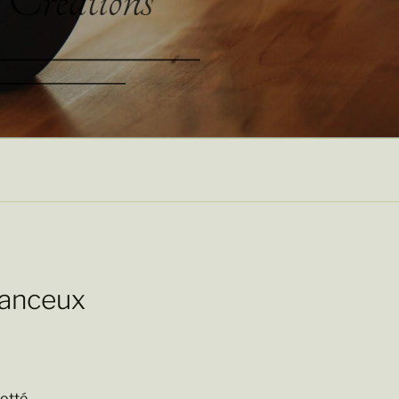
hanceux
lotté.