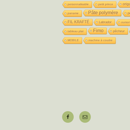
orig
personnalisable
petit prince
Pâte polymère
p
paname
FIL KRAFTÉ
Labrador
ourso
Fimo
pêcheur
tableau plat
MOBILE
machine à coudre
Facebook
E-
mail