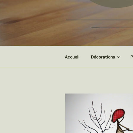
Bijoux et Objets de décoration
Tartichon
Accueil
Décorations
P