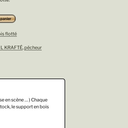
 panier
is flotté
IL KRAFTÉ
,
pêcheur
ise en scène … ) Chaque
stock, le support en bois