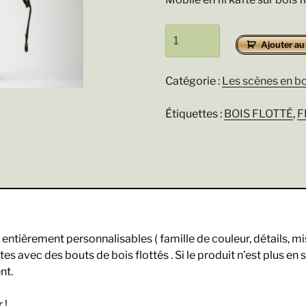
quantité
Ajouter au
de
Pêcheur
malchanceux
Catégorie :
Les scènes en bo
Étiquettes :
BOIS FLOTTÉ
,
F
entièrement personnalisables ( famille de couleur, détails, m
es avec des bouts de bois flottés . Si le produit n’est plus en 
nt.
 !