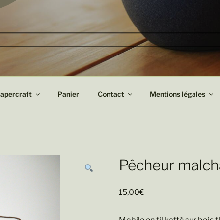
apercraft
Panier
Contact
Mentions légales
Pêcheur malc
15,00
€
Mobile en fil kafté sur bois f