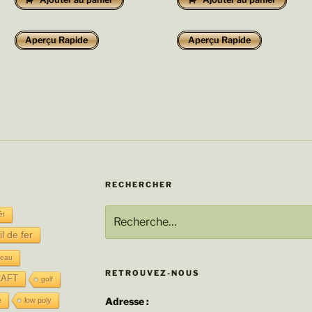
Aperçu Rapide
Aperçu Rapide
RECHERCHER
Recherche
êt
pour
il de fer
:
seau
RETROUVEZ-NOUS
AFT
golf
Adresse :
e
low poly