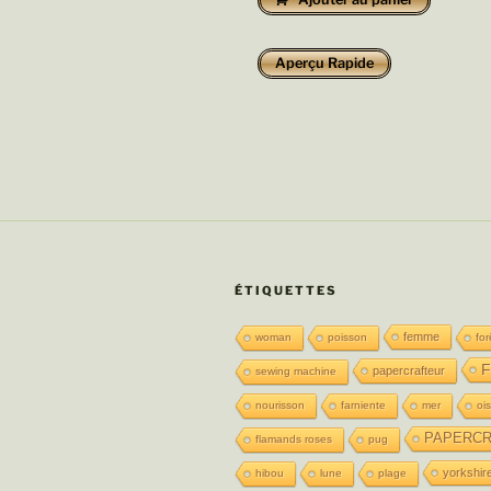
Aperçu Rapide
ÉTIQUETTES
femme
woman
poisson
for
F
papercrafteur
sewing machine
nourisson
farniente
mer
oi
PAPERCR
flamands roses
pug
yorkshir
hibou
lune
plage